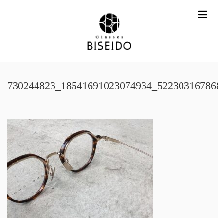
me
730244823_18541691023074934_52230316786