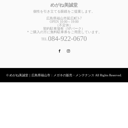
めがね美誠堂
個性を引き立てる眼鏡をご提案します。
広島県福山市延広町3-7
OPEN 10:00～19:00
（不定休）
契約駐車場有（SPパーク）
＊ご購入の方に無料駐車券をご用意しています。
084-922-0670
TEL.
Facebook
Instagram
© めがね美誠堂｜広島県福山市：メガネの販売・メンテナンス All Rights Reserved.