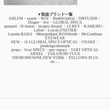
▼取扱ブランド一覧
AHLEM・ayame・BOZ・BuddyOptical・DIFFUSER・
Dragee・few・GLOBAL SPECS
quepard・H-fusion・jacques durand.・J.F.REY・KAMURO・
Lafont・LescaLUNETIER
Lunetta BADA・MetropolitanCROSSbottle・Mr.Gentlman
EYEWEAR
NEW.・O.J.GLOBAL SPECS OPTICAL・OVAKE・
prodesign:denmark
propo・Scye SPECS・spec espace・TART OPTICAL
ARNEL・TAKANORI YUGE
THOM BROWNE.NEW YORK・YELLOWS PLUS
etc….