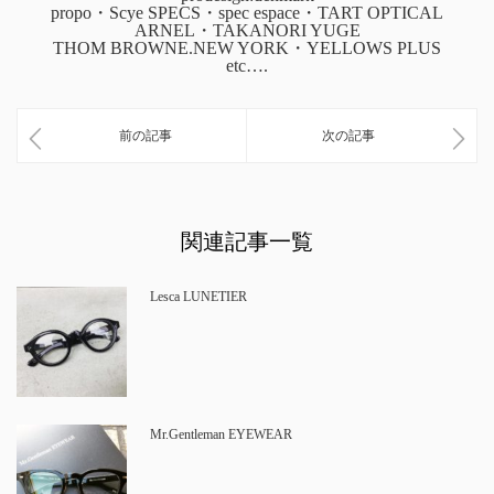
propo・Scye SPECS・spec espace・TART OPTICAL
ARNEL・TAKANORI YUGE
THOM BROWNE.NEW YORK・YELLOWS PLUS
etc….
前の記事
次の記事
関連記事一覧
Lesca LUNETIER
Mr.Gentleman EYEWEAR