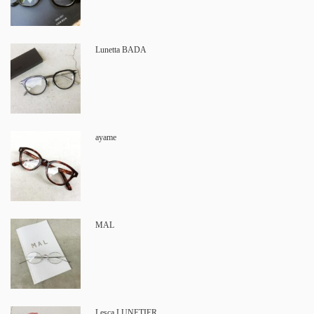
Lunetta BADA
ayame
MAL
Lesca LUNETIER