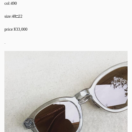
col:490
size:48□22
price:¥33,000
.