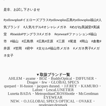
是非、お試し下さいませ
#yellowsplus
#イエローズプラス
#yellowsplus広島
#yellowsplus福山
#人
気ブランド
#人気モデル
#オシャレメガネ
#めがね美誠堂
#美誠
堂
#biseido
#サングラス
#メガネ
#eyewear
#ファッション
#福山
市
#福山
#広島県
#広島
#庄原
#三原
#尾道
#岡山
#倉敷
#
井原
#笠岡
#府中
#太セル
#福山市メガネ
#メガネ男子
#メガ
ネ女子
▼取扱ブランド一覧
AHLEM・ayame・BOZ・BuddyOptical・DIFFUSER・
Dragee・few・GLOBAL SPECS
quepard・H-fusion・jacques durand.・J.F.REY・KAMURO・
Lafont・LescaLUNETIER
Lunetta BADA・MetropolitanCROSSbottle・Mr.Gentlman
EYEWEAR
NEW.・O.J.GLOBAL SPECS OPTICAL・OVAKE・
prodesign:denmark