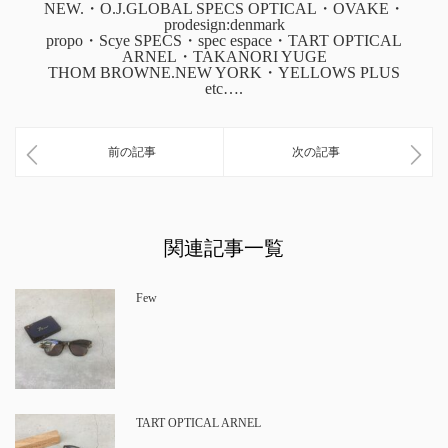
NEW.・O.J.GLOBAL SPECS OPTICAL・OVAKE・
prodesign:denmark
propo・Scye SPECS・spec espace・TART OPTICAL
ARNEL・TAKANORI YUGE
THOM BROWNE.NEW YORK・YELLOWS PLUS
etc….
前の記事
次の記事
関連記事一覧
Few
TART OPTICAL ARNEL