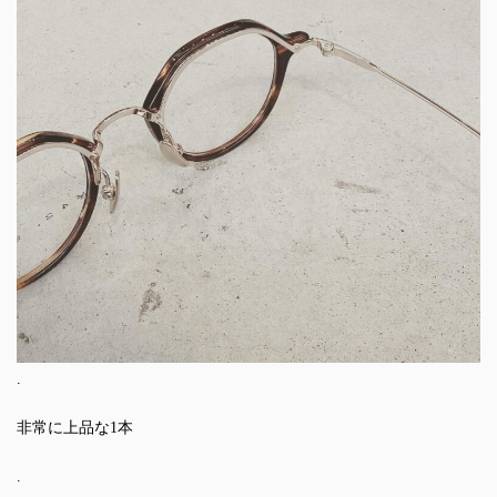
.
非常に上品な1本
.