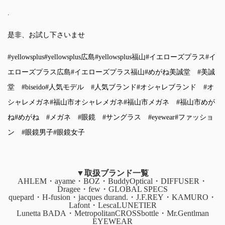
.
是非、お試し下さいませ
#yellowsplus
#yellowsplus広島
#yellowsplus福山
#イエローズプラス
#イ
エローズプラス広島
#イエローズプラス福山
#めがね美誠堂
#美誠
堂
#biseido
#人気モデル
#人気ブランド
#オシャレブランド
#オ
シャレメガネ
#福山市オシャレメガネ
#福山市メガネ
#福山市めが
ね
#めがね
#メガネ
#眼鏡
#サングラス
#eyewear
#ファッショ
ン
#眼鏡男子
#眼鏡女子
▼取扱ブランド一覧
AHLEM・ayame・BOZ・BuddyOptical・DIFFUSER・
Dragee・few・GLOBAL SPECS
quepard・H-fusion・jacques durand.・J.F.REY・KAMURO・
Lafont・LescaLUNETIER
Lunetta BADA・MetropolitanCROSSbottle・Mr.Gentlman
EYEWEAR