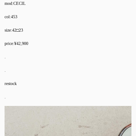
mod:CECIL
col:453
size:42□23
price:¥42,900
.
.
restock
.