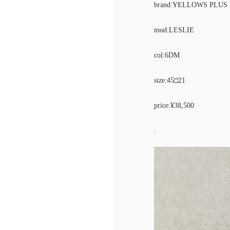
brand:YELLOWS PLUS
mod:LESLIE
col:6DM
size:45□21
price:¥38,500
.