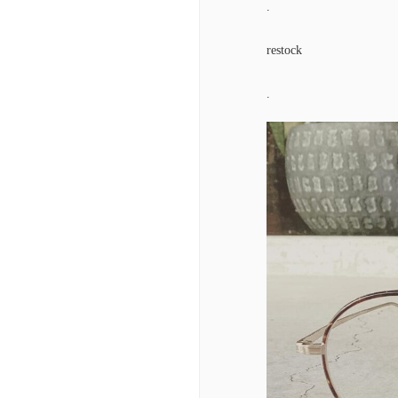
.
restock
.