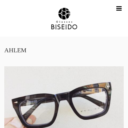
me
AHLEM