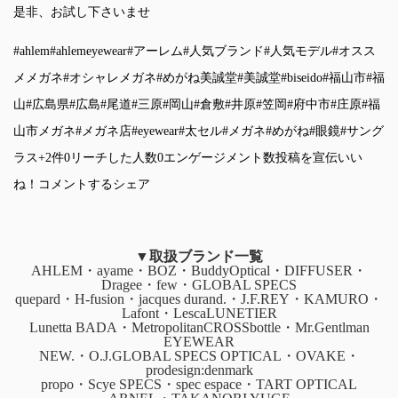
是非、お試し下さいませ
#ahlem
#ahlemeyewear
#アーレム
#人気ブランド
#人気モデル
#オスス
メメガネ
#オシャレメガネ
#めがね美誠堂
#美誠堂
#biseido
#福山市
#福
山
#広島県
#広島
#尾道
#三原
#岡山
#倉敷
#井原
#笠岡
#府中市
#庄原
#福
山市メガネ
#メガネ店
#eyewear
#太セル
#メガネ
#めがね
#眼鏡
#サング
ラス
+2件
0リーチした人数0エンゲージメント数
投稿を宣伝
いい
ね！コメントするシェア
▼取扱ブランド一覧
AHLEM・ayame・BOZ・BuddyOptical・DIFFUSER・
Dragee・few・GLOBAL SPECS
quepard・H-fusion・jacques durand.・J.F.REY・KAMURO・
Lafont・LescaLUNETIER
Lunetta BADA・MetropolitanCROSSbottle・Mr.Gentlman
EYEWEAR
NEW.・O.J.GLOBAL SPECS OPTICAL・OVAKE・
prodesign:denmark
propo・Scye SPECS・spec espace・TART OPTICAL