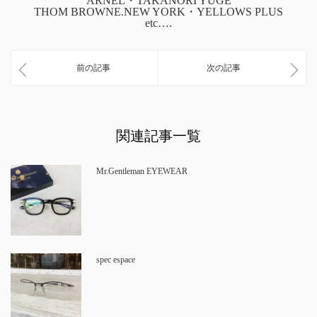
ARNEL・TAKANORI YUGE
THOM BROWNE.NEW YORK・YELLOWS PLUS
etc….
前の記事
次の記事
関連記事一覧
Mr.Gentleman EYEWEAR
spec espace