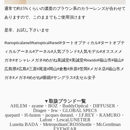
通常で約15%くらいの濃度のブラウン系のカラーレンズが合わせて
ありますので、このままでもご使用頂けます
是非、お試し下さいませ
#tartopticalarnel
#tartoptical
#arnel
#タートオプティカル
#タートオプテ
ィカルアーネル
#アーネル
#人気ブランド
#人気モデル
#オススメメ
ガネ
#オシャレメガネ
#めがね美誠堂
#美誠堂
#biseido
#福山市
#福山
#
広島県
#広島
#三原
#尾道
#岡山
#倉敷
#井原
#笠岡
#メガネ店
#福山市メ
ガネ
#メガネ
#めがね
#眼鏡
#サングラス
#太セル女子
▼取扱ブランド一覧
AHLEM・ayame・BOZ・BuddyOptical・DIFFUSER・
Dragee・few・GLOBAL SPECS
quepard・H-fusion・jacques durand.・J.F.REY・KAMURO・
Lafont・LescaLUNETIER
Lunetta BADA・MetropolitanCROSSbottle・Mr.Gentlman
EYEWEAR