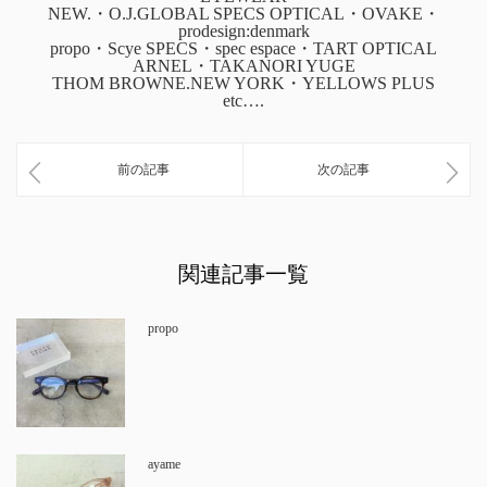
NEW.・O.J.GLOBAL SPECS OPTICAL・OVAKE・
prodesign:denmark
propo・Scye SPECS・spec espace・TART OPTICAL
ARNEL・TAKANORI YUGE
THOM BROWNE.NEW YORK・YELLOWS PLUS
etc….
前の記事
次の記事
関連記事一覧
propo
ayame