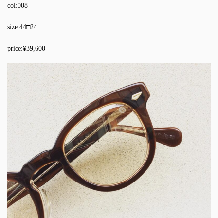
col:008
size:44□24
price:¥39,600