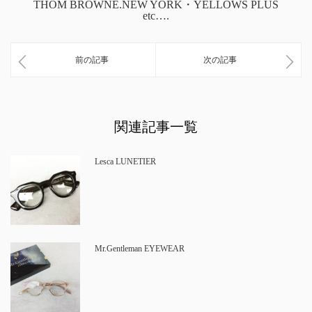
THOM BROWNE.NEW YORK・YELLOWS PLUS
etc….
前の記事
次の記事
関連記事一覧
Lesca LUNETIER
Mr.Gentleman EYEWEAR