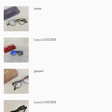
ayame
Lesca LUNETIER
geupard
Lesca LUNETIER