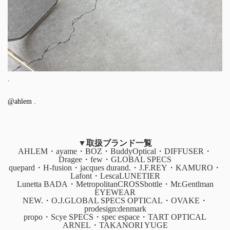
.
@ahlem
.
▼取扱ブランド一覧
AHLEM・ayame・BOZ・BuddyOptical・DIFFUSER・
Dragee・few・GLOBAL SPECS
quepard・H-fusion・jacques durand.・J.F.REY・KAMURO・
Lafont・LescaLUNETIER
Lunetta BADA・MetropolitanCROSSbottle・Mr.Gentlman
EYEWEAR
NEW.・O.J.GLOBAL SPECS OPTICAL・OVAKE・
prodesign:denmark
propo・Scye SPECS・spec espace・TART OPTICAL
ARNEL・TAKANORI YUGE