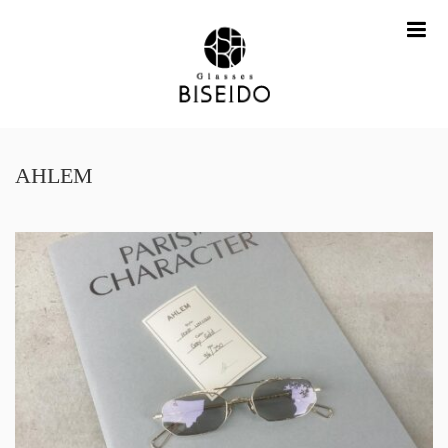
me
AHLEM