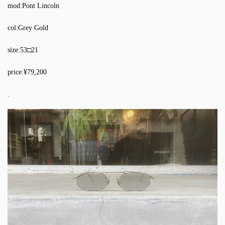
mod:Pont Lincoln
col:Grey Gold
size:53□21
price:¥79,200
.