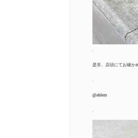
.
是非、店頭にてお確か
.
@ahlem
.