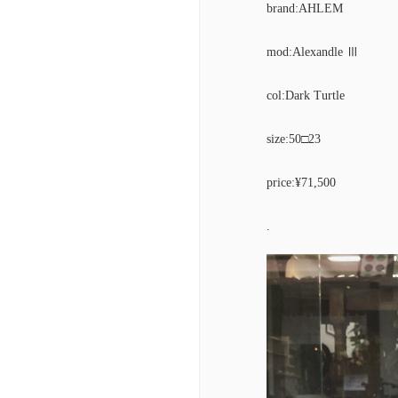
brand:AHLEM
mod:Alexandle Ⅲ
col:Dark Turtle
size:50□23
price:¥71,500
.