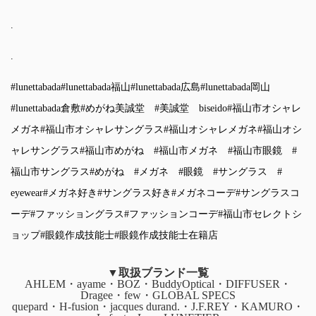
.
.
#lunettabada
#lunettabada福山
#lunettabada広島
#lunettabada岡山
#lunettabada倉敷
#めがね美誠堂
#美誠堂
biseido
#福山市オシャレ
メガネ
#福山市オシャレサングラス
#福山オシャレメガネ
#福山オシ
ャレサングラス
#福山市めがね
#福山市メガネ
#福山市眼鏡
#
福山市サングラス
#めがね
#メガネ
#眼鏡
#サングラス
#
eyewear
#メガネ好き
#サングラス好き
#メガネコーデ
#サングラスコ
ーデ
#ファッショングラス
#ファッションコーデ
#福山市セレクトシ
ョップ
#眼鏡作成技能士
#眼鏡作成技能士在籍店
▼取扱ブランド一覧
AHLEM・ayame・BOZ・BuddyOptical・DIFFUSER・
Dragee・few・GLOBAL SPECS
quepard・H-fusion・jacques durand.・J.F.REY・KAMURO・