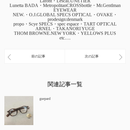
Lafont・LescaLUNETIER
Lunetta BADA・MetropolitanCROSSbottle・Mr.Gentlman
EYEWEAR
NEW.・O.J.GLOBAL SPECS OPTICAL・OVAKE・
prodesign:denmark
propo・Scye SPECS・spec espace・TART OPTICAL
ARNEL・TAKANORI YUGE
THOM BROWNE.NEW YORK・YELLOWS PLUS
etc….
前の記事
次の記事
関連記事一覧
guepard