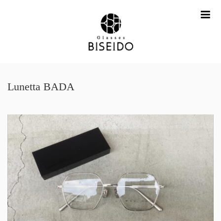
me
Lunetta BADA