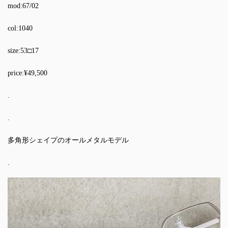
mod:67/02
col:1040
size:53□17
price:¥49,500
.
.
多角形シェイプのオールメタルモデル
.