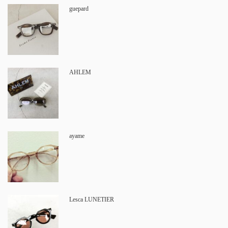
guepard
AHLEM
ayame
Lesca LUNETIER