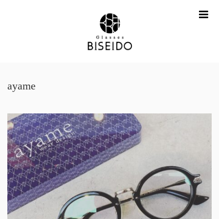
me
ayame