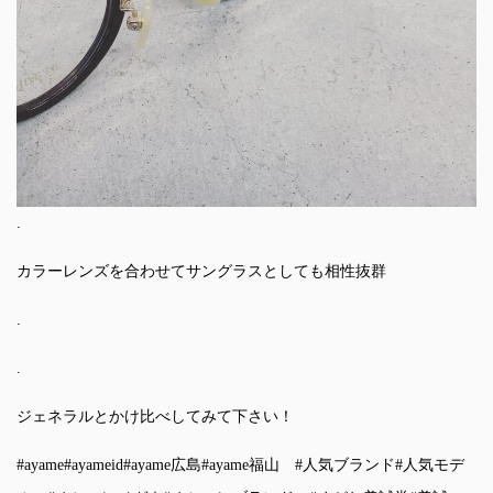
.
カラーレンズを合わせてサングラスとしても相性抜群
.
.
ジェネラルとかけ比べしてみて下さい！
#ayame
#ayameid
#ayame広島
#ayame福山
#人気ブランド
#人気モデ