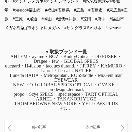
ル
#オシャレメガネ
#オシャレブランド
#めがね美誠堂
#美誠
堂
#biseido
#福山市
#福山
#広島県
#広島
#広島市
#東広島
#庄
原
#三原
#尾道
#岡山
#倉敷
#井原
#笠岡
#府中
#福山市
メガネ
#福山市オシャレメガネ
#サングラス
#メガネ
#eyewear
▼取扱ブランド一覧
AHLEM・ayame・BOZ・BuddyOptical・DIFFUSER・
Dragee・few・GLOBAL SPECS
quepard・H-fusion・jacques durand.・J.F.REY・KAMURO・
Lafont・LescaLUNETIER
Lunetta BADA・MetropolitanCROSSbottle・Mr.Gentlman
EYEWEAR
NEW.・O.J.GLOBAL SPECS OPTICAL・OVAKE・
prodesign:denmark
propo・Scye SPECS・spec espace・TART OPTICAL
ARNEL・TAKANORI YUGE
THOM BROWNE.NEW YORK・YELLOWS PLUS
etc….
前の記事
次の記事