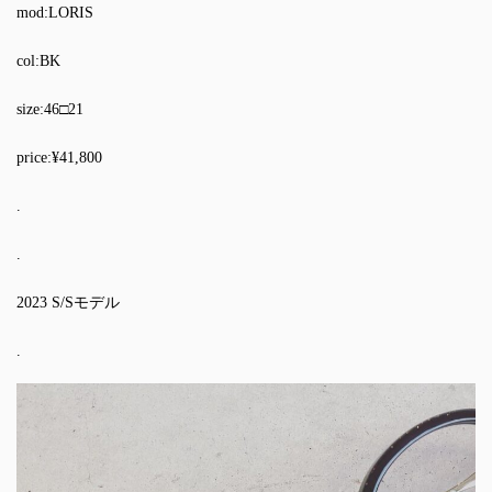
mod:LORIS
col:BK
size:46□21
price:¥41,800
.
.
2023 S/Sモデル
.