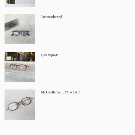
Jacquesdurand.
spec espace
Mr.Gentleman EYEWEAR