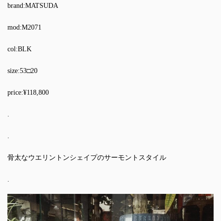
brand:MATSUDA
mod:M2071
col:BLK
size:53□20
price:¥118,800
.
.
骨太なウエリントンシェイプのサーモントスタイル
.