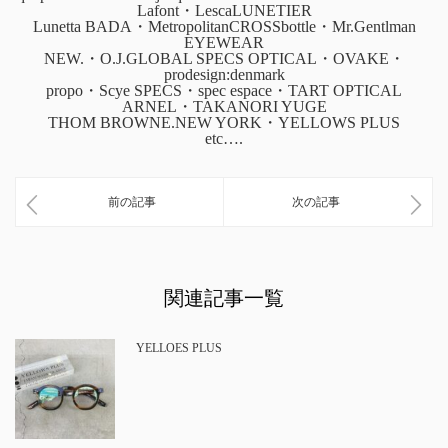
Lafont・LescaLUNETIER
Lunetta BADA・MetropolitanCROSSbottle・Mr.Gentlman
EYEWEAR
NEW.・O.J.GLOBAL SPECS OPTICAL・OVAKE・
prodesign:denmark
propo・Scye SPECS・spec espace・TART OPTICAL
ARNEL・TAKANORI YUGE
THOM BROWNE.NEW YORK・YELLOWS PLUS
etc….
前の記事
次の記事
関連記事一覧
YELLOES PLUS