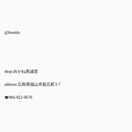
.
.
@biseido
.
.
shop:めがね美誠堂
address:広島県福山市延広町3-7
☎︎084-922-0670
.
.