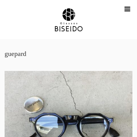
me
guepard