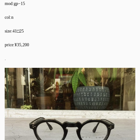
mod:gp−15
col:n
size:41□25
price:¥35,200
.