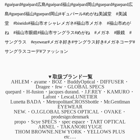
#guépard
#guépard広島
#guépard福山
#guépard岡山
#guepard
#guepard広
島
#guepard福山
#guepard岡山
#ギュパール
#めがね美誠堂
#美誠
堂
#biseido
#福山市オシャレメガネ
#福山市メガネ
#福山市めが
ね
#福山市眼鏡
#福山市サングラス
#めがね
#メガネ
#眼鏡
#
サングラス
#eyewear
#メガネ好き
#サングラス好き
#メガネコーデ
#
サングラスコーデ
#ファッション
▼取扱ブランド一覧
AHLEM・ayame・BOZ・BuddyOptical・DIFFUSER・
Dragee・few・GLOBAL SPECS
quepard・H-fusion・jacques durand.・J.F.REY・KAMURO・
Lafont・LescaLUNETIER
Lunetta BADA・MetropolitanCROSSbottle・Mr.Gentlman
EYEWEAR
NEW.・O.J.GLOBAL SPECS OPTICAL・OVAKE・
prodesign:denmark
propo・Scye SPECS・spec espace・TART OPTICAL
ARNEL・TAKANORI YUGE
THOM BROWNE.NEW YORK・YELLOWS PLUS
etc….