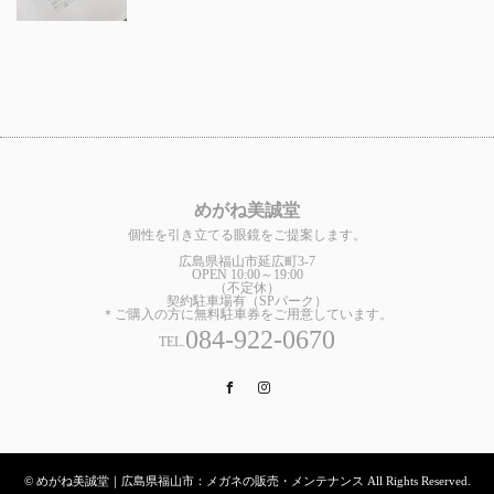
めがね美誠堂
個性を引き立てる眼鏡をご提案します。
広島県福山市延広町3-7
OPEN 10:00～19:00
（不定休）
契約駐車場有（SPパーク）
＊ご購入の方に無料駐車券をご用意しています。
084-922-0670
TEL.
Facebook
Instagram
© めがね美誠堂｜広島県福山市：メガネの販売・メンテナンス All Rights Reserved.