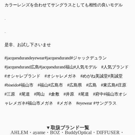
カラーレンズを合わせてサングラスとしても相性の良いモデル
.
.
是非、お試し下さいませ
#jacquesdurandeyewear
#jacquesdurand
#ジャックデュラン
#jacquesdurand広島
#jacquesdurand福山
#人気モデル
#人気ブランド
#オシャレブランド
#オシャレメガネ
#めがね美誠堂
#美誠堂
#biseido
#福山市
#福山
#広島市
#広島県
#広島
#東広島
#庄原
#三原
#尾道
#岡山
#倉敷
#井原
#尾道
#府中
#福山市オシ
ャレメガネ
#福山市メガネ
#メガネ
#eyewear
#サングラス
▼取扱ブランド一覧
AHLEM・ayame・BOZ・BuddyOptical・DIFFUSER・