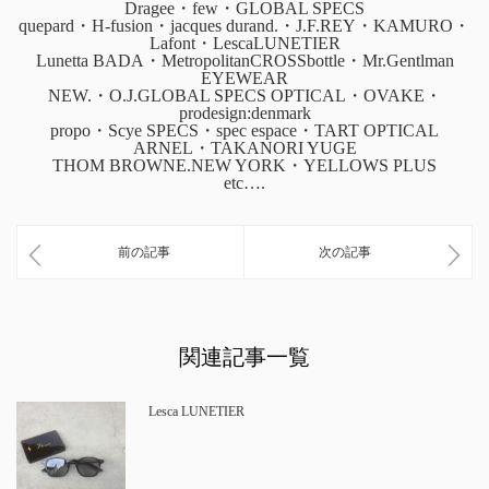
Dragee・few・GLOBAL SPECS
quepard・H-fusion・jacques durand.・J.F.REY・KAMURO・
Lafont・LescaLUNETIER
Lunetta BADA・MetropolitanCROSSbottle・Mr.Gentlman
EYEWEAR
NEW.・O.J.GLOBAL SPECS OPTICAL・OVAKE・
prodesign:denmark
propo・Scye SPECS・spec espace・TART OPTICAL
ARNEL・TAKANORI YUGE
THOM BROWNE.NEW YORK・YELLOWS PLUS
etc….
前の記事
次の記事
関連記事一覧
Lesca LUNETIER