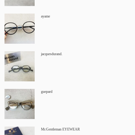
ayame
jacquesdurand.
guepard
Mr.Gentleman EYEWEAR