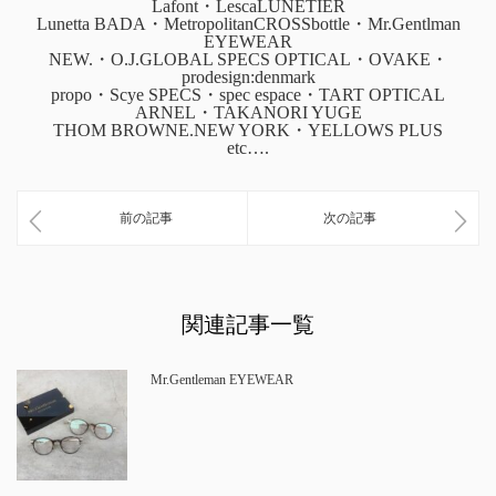
Lafont・LescaLUNETIER
Lunetta BADA・MetropolitanCROSSbottle・Mr.Gentlman
EYEWEAR
NEW.・O.J.GLOBAL SPECS OPTICAL・OVAKE・
prodesign:denmark
propo・Scye SPECS・spec espace・TART OPTICAL
ARNEL・TAKANORI YUGE
THOM BROWNE.NEW YORK・YELLOWS PLUS
etc….
前の記事
次の記事
関連記事一覧
Mr.Gentleman EYEWEAR