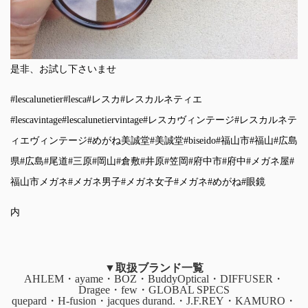
是非、お試し下さいませ
#lescalunetier
#lesca
#レスカ
#レスカルネティエ
#lescavintage
#lescalunetiervintage
#レスカヴィンテージ
#レスカルネテ
ィエヴィンテージ
#めがね美誠堂
#美誠堂
#biseido
#福山市
#福山
#広島
県
#広島
#尾道
#三原
#岡山
#倉敷
#井原
#笠岡
#府中市
#府中
#メガネ屋
#
福山市メガネ
#メガネ男子
#メガネ女子
#メガネ
#めがね
#眼鏡
内
▼取扱ブランド一覧
AHLEM・ayame・BOZ・BuddyOptical・DIFFUSER・
Dragee・few・GLOBAL SPECS
quepard・H-fusion・jacques durand.・J.F.REY・KAMURO・