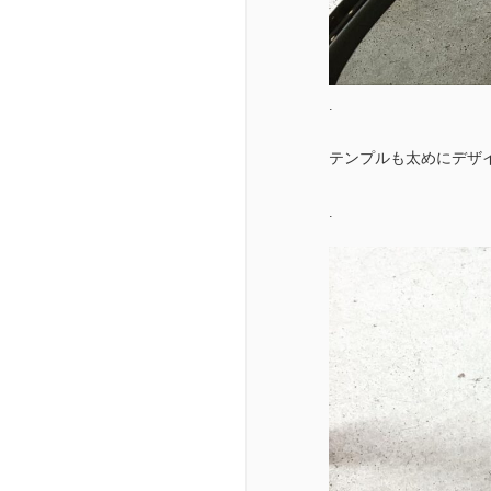
.
テンプルも太めにデザ
.