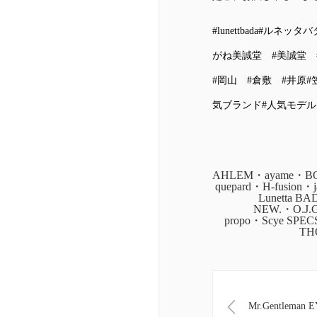
#lunettbada
#ルネッタバ
がね美誠堂
#美誠堂
#岡山
#倉敷
#井原
#
気ブランド
#人気モデル
AHLEM・ayame・BOZ
quepard・H-fusion
Lunetta B
NEW.・O.J.
propo・Scye SPE
TH
Mr.Gentleman