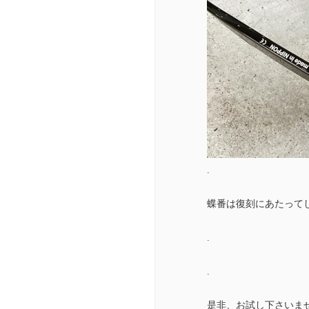
.
蝶番は復刻にあたって
.
.
是非、お試し下さいま