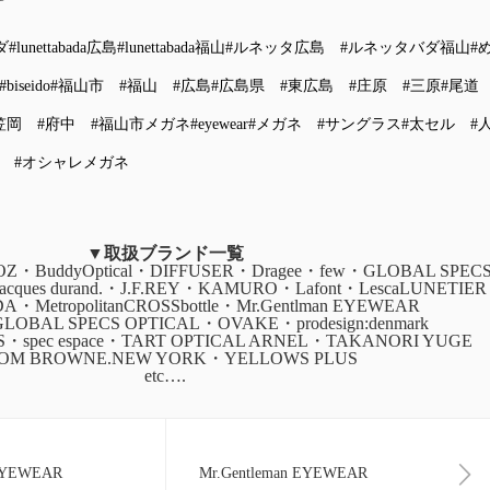
ダ
#lunettabada広島
#lunettabada福山
#ルネッタ広島
#ルネッタバダ福山
#
#biseido
#福山市
#福山
#広島
#広島県
#東広島
#庄原
#三原
#尾道
笠岡
#府中
#福山市メガネ
#eyewear
#メガネ
#サングラス
#太セル
#
#オシャレメガネ
▼取扱ブランド一覧
・BuddyOptical・DIFFUSER・Dragee・few・GLOBAL SPEC
・jacques durand.・J.F.REY・KAMURO・Lafont・LescaLUNETIER
ADA・MetropolitanCROSSbottle・Mr.Gentlman EYEWEAR
GLOBAL SPECS OPTICAL・OVAKE・prodesign:denmark
CS・spec espace・TART OPTICAL ARNEL・TAKANORI YUGE
OM BROWNE.NEW YORK・YELLOWS PLUS
etc….
 EYEWEAR
Mr.Gentleman EYEWEAR