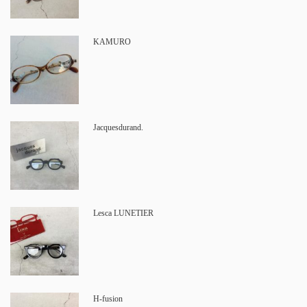
KAMURO
Jacquesdurand.
Lesca LUNETIER
H-fusion