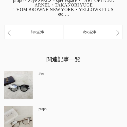
propo・Scye SPECS・spec espace・TART OPTICAL
ARNEL・TAKANORI YUGE
THOM BROWNE.NEW YORK・YELLOWS PLUS
etc….
前の記事
次の記事
関連記事一覧
Few
propo