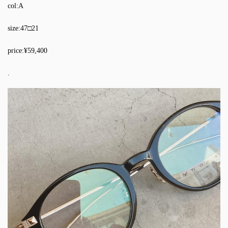
col:A
size:47□21
price:¥59,400
.