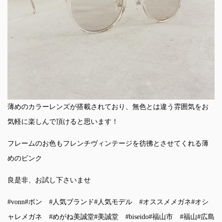
薄めのカラーレンズが搭載されており、無色とは違う雰囲気をお
気軽に楽しんで頂けると思います！
フレームのお色もフレンチヴィンテージを彷彿とさせてくれる薄
めのピンク
良是非、お試し下さいませ
#vonn
#ボン
#人気ブランド
#人気モデル
#オススメメガネ
#オシ
ャレメガネ
#めがね美誠堂
#美誠堂
#biseido
#福山市
#福山
#広島