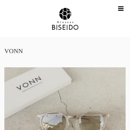
me
VONN