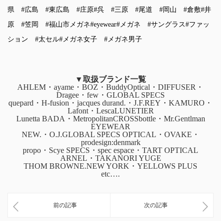
県
#広島
#東広島
#庄原
#呉
#三原
#尾道
#岡山
#倉敷
#井
原
#笠岡
#福山市メガネ
#eyewear
#メガネ
#サングラス
#ファッ
ション
#太セル
#メガネ女子
#メガネ男子
▼取扱ブランド一覧
AHLEM・ayame・BOZ・BuddyOptical・DIFFUSER・
Dragee・few・GLOBAL SPECS
quepard・H-fusion・jacques durand.・J.F.REY・KAMURO・
Lafont・LescaLUNETIER
Lunetta BADA・MetropolitanCROSSbottle・Mr.Gentlman
EYEWEAR
NEW.・O.J.GLOBAL SPECS OPTICAL・OVAKE・
prodesign:denmark
propo・Scye SPECS・spec espace・TART OPTICAL
ARNEL・TAKANORI YUGE
THOM BROWNE.NEW YORK・YELLOWS PLUS
etc….
前の記事
次の記事