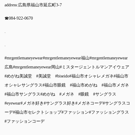
address:広島県福山市延広町3-7
☎︎084-922-0670
.
.
#mrgentlemaneyewear
#mrgentlemaneyewear福山
#mrgentlemaneyewear
広島
#mrgentlemaneyewear岡山
#ミスタージェントルマンアイウェア
#めがね美誠堂
#美誠堂
#biseido
#福山市オシャレメガネ
#福山市
オシャレサングラス
#福山市眼鏡
#福山市めがね
#福山市メガネ
#福山市サングラス
#めがね
#メガネ
#眼鏡
#サングラス
#eyewear
#メガネ好き
#サングラス好き
#メガネコーデ
#サングラスコ
ーデ
#福山市セレクトショップ
#ファッション
#ファッショングラス
#ファッションコーデ