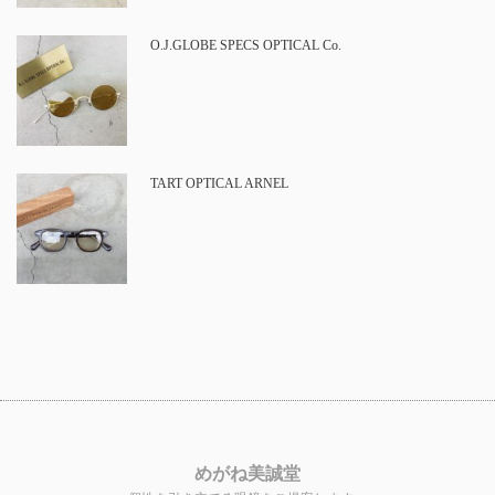
O.J.GLOBE SPECS OPTICAL Co.
TART OPTICAL ARNEL
めがね美誠堂