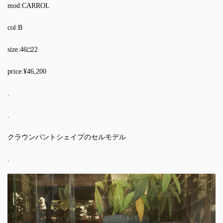
mod:CARROL
col:B
size:46□22
price:¥46,200
.
.
クラウンパントシェイプのセルモデル
.