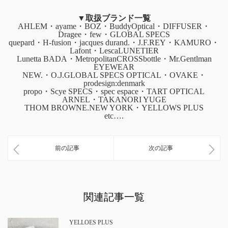
▼取扱ブランド一覧
AHLEM・ayame・BOZ・BuddyOptical・DIFFUSER・
Dragee・few・GLOBAL SPECS
quepard・H-fusion・jacques durand.・J.F.REY・KAMURO・
Lafont・LescaLUNETIER
Lunetta BADA・MetropolitanCROSSbottle・Mr.Gentlman
EYEWEAR
NEW.・O.J.GLOBAL SPECS OPTICAL・OVAKE・
prodesign:denmark
propo・Scye SPECS・spec espace・TART OPTICAL
ARNEL・TAKANORI YUGE
THOM BROWNE.NEW YORK・YELLOWS PLUS
etc….
前の記事
次の記事
関連記事一覧
YELLOES PLUS