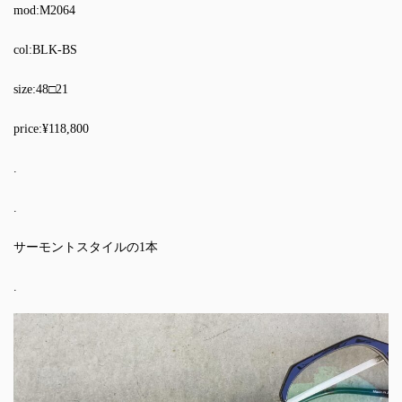
mod:M2064
col:BLK-BS
size:48□21
price:¥118,800
.
.
サーモントスタイルの1本
.