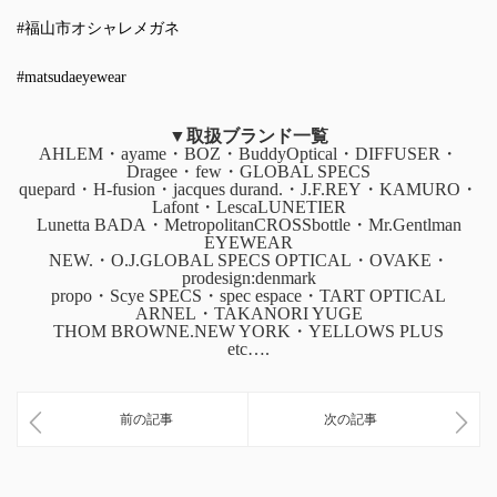
#福山市オシャレメガネ
#matsudaeyewear
▼取扱ブランド一覧
AHLEM・ayame・BOZ・BuddyOptical・DIFFUSER・
Dragee・few・GLOBAL SPECS
quepard・H-fusion・jacques durand.・J.F.REY・KAMURO・
Lafont・LescaLUNETIER
Lunetta BADA・MetropolitanCROSSbottle・Mr.Gentlman
EYEWEAR
NEW.・O.J.GLOBAL SPECS OPTICAL・OVAKE・
prodesign:denmark
propo・Scye SPECS・spec espace・TART OPTICAL
ARNEL・TAKANORI YUGE
THOM BROWNE.NEW YORK・YELLOWS PLUS
etc….
前の記事
次の記事