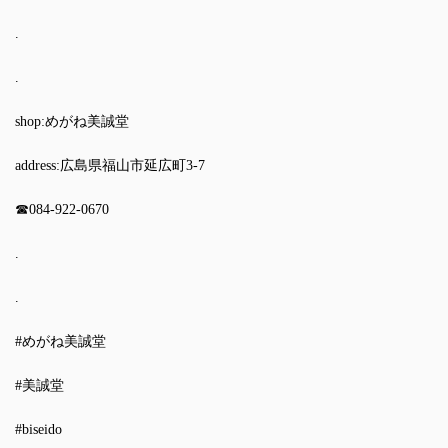
.
.
shop:めがね美誠堂
address:広島県福山市延広町3-7
☎︎084-922-0670
.
.
#めがね美誠堂
#美誠堂
#biseido