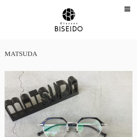
me
MATSUDA