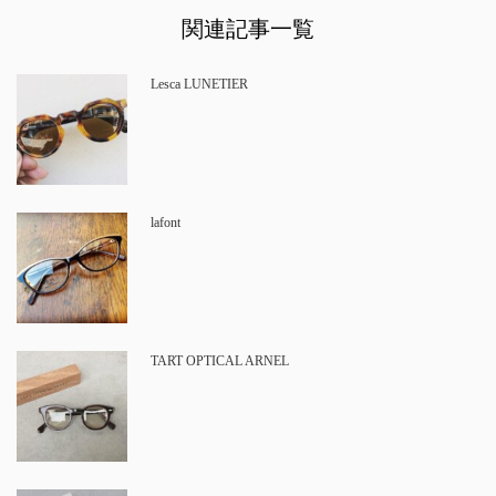
関連記事一覧
Lesca LUNETIER
lafont
TART OPTICAL ARNEL