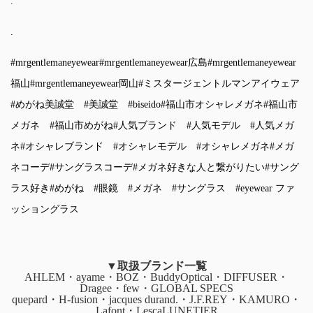
.
.
#mrgentlemaneyewear
#mrgentlemaneyewear広島
#mrgentlemaneyewear
福山
#mrgentlemaneyewear岡山
#ミスタージェントルマンアイウェア
#めがね美誠堂
#美誠堂
#biseido
#福山市オシャレメガネ
#福山市
メガネ
#福山市めがね
#人気ブランド
#人気モデル
#人気メガ
ネ
#オシャレブランド
#オシャレモデル
#オシャレメガネ
#メガ
ネコーデ
#サングラスコーデ
#メガネ好きな人と繋がりたい
#サング
ラス好き
#めがね
#眼鏡
#メガネ
#サングラス
#eyewear
ファ
ッショングラス
▼取扱ブランド一覧
AHLEM・ayame・BOZ・BuddyOptical・DIFFUSER・
Dragee・few・GLOBAL SPECS
quepard・H-fusion・jacques durand.・J.F.REY・KAMURO・
Lafont・LescaLUNETIER