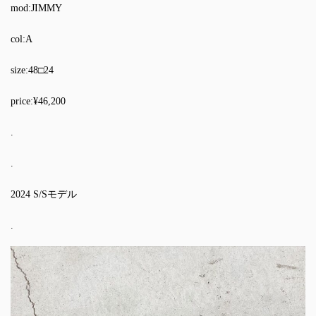
mod:JIMMY
col:A
size:48□24
price:¥46,200
.
.
2024 S/Sモデル
.