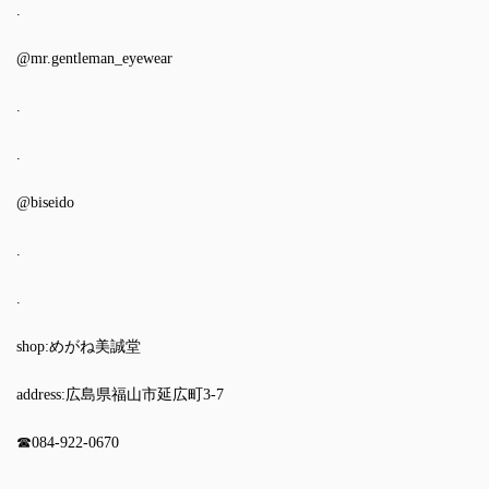
.
@mr.gentleman_eyewear
.
.
@biseido
.
.
shop:めがね美誠堂
address:広島県福山市延広町3-7
☎︎084-922-0670