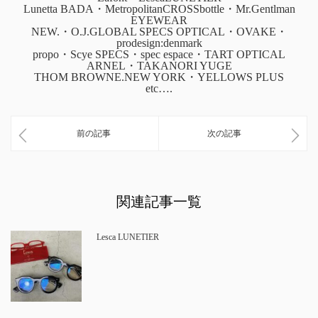
Lunetta BADA・MetropolitanCROSSbottle・Mr.Gentlman
EYEWEAR
NEW.・O.J.GLOBAL SPECS OPTICAL・OVAKE・
prodesign:denmark
propo・Scye SPECS・spec espace・TART OPTICAL
ARNEL・TAKANORI YUGE
THOM BROWNE.NEW YORK・YELLOWS PLUS
etc….
前の記事
次の記事
関連記事一覧
Lesca LUNETIER