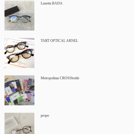
Lunetta BADA
TART OPTICAL ARNEL
Metropolitan CROSSbottle
propo