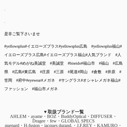
.
.
是非ご覧下さいませ
#yellowsplus
#イエローズプラス
#yellowsplus広島
#yellowsplus福山
#
イエローズプラス広島
#イエローズプラス福山
#人気ブランド
#人
気モデル
#めがね美誠堂
#美誠堂
#biseido
#福山市
#福山
#広島
県
#広島
#東広島
#庄原
#三原
#尾道
#岡山
#倉敷
#井原
#
笠岡
#府中
#eyewear
#メガネ
#サングラス
#オシャレメガネ福山
#
ファッション
#福山市メガネ
▼取扱ブランド一覧
AHLEM・ayame・BOZ・BuddyOptical・DIFFUSER・
Dragee・few・GLOBAL SPECS
quepard・H-fusion・jacques durand.・J.F.REY・KAMURO・