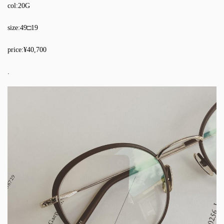
col:20G
size:49□19
price:¥40,700
.