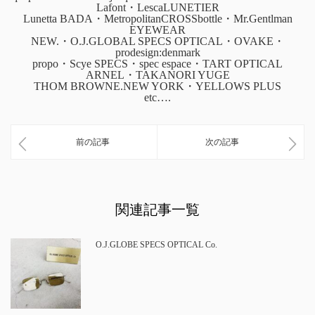
Lafont・LescaLUNETIER
Lunetta BADA・MetropolitanCROSSbottle・Mr.Gentlman
EYEWEAR
NEW.・O.J.GLOBAL SPECS OPTICAL・OVAKE・
prodesign:denmark
propo・Scye SPECS・spec espace・TART OPTICAL
ARNEL・TAKANORI YUGE
THOM BROWNE.NEW YORK・YELLOWS PLUS
etc….
前の記事
次の記事
関連記事一覧
O.J.GLOBE SPECS OPTICAL Co.