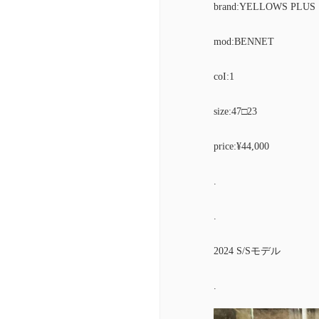
brand:YELLOWS PLUS
mod:BENNET
coI:1
size:47□23
price:¥44,000
.
.
2024 S/Sモデル
.