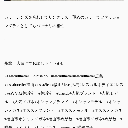
.
カラーレンズを合わせてサングラス、薄めのカラーでファッショ
ングラスとしてもバッチリの相性
.
.
是非、店頭にてお試し下さいませ
.
@lescalunetier
..
@biseido
..
#lescalunetier
#lescalunetier広島
#lescalunetier福山
#lesca
#lesca福山
#lesca広島
#レスカルネティエ
#レス
カ
#めがね美誠堂
#美誠堂
#biseido
#人気ブランド
#人気モデ
ル
#人気メガネ
#オシャレブランド
#オシャレモデル
#オシャ
レメガネ
#オススメブランド
#オススメモデル
#オススメメガネ
#福山市オシャレメガネ
#福山市めがね
#福山市メガネ
#めがね
#
眼鏡
#メガネ
#サングラス
#eyewear
#眼鏡男子