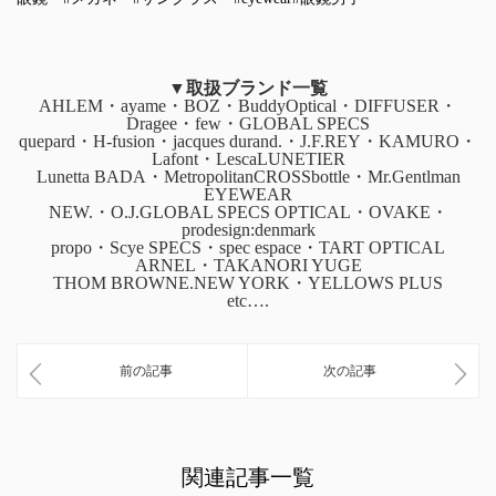
▼取扱ブランド一覧
AHLEM・ayame・BOZ・BuddyOptical・DIFFUSER・
Dragee・few・GLOBAL SPECS
quepard・H-fusion・jacques durand.・J.F.REY・KAMURO・
Lafont・LescaLUNETIER
Lunetta BADA・MetropolitanCROSSbottle・Mr.Gentlman
EYEWEAR
NEW.・O.J.GLOBAL SPECS OPTICAL・OVAKE・
prodesign:denmark
propo・Scye SPECS・spec espace・TART OPTICAL
ARNEL・TAKANORI YUGE
THOM BROWNE.NEW YORK・YELLOWS PLUS
etc….
前の記事
次の記事
関連記事一覧