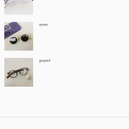
ayame
guepard