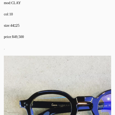
mod:CLAY
col:10
size:44□25
price:¥49,500
.