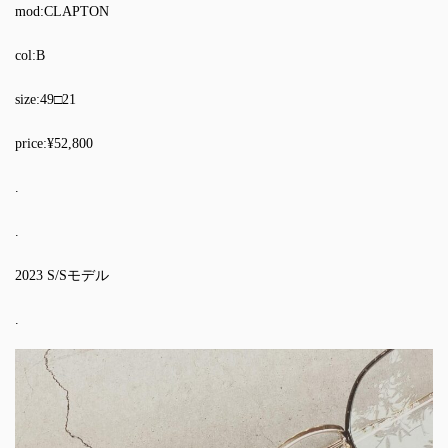
mod:CLAPTON
col:B
size:49□21
price:¥52,800
.
.
2023 S/Sモデル
.