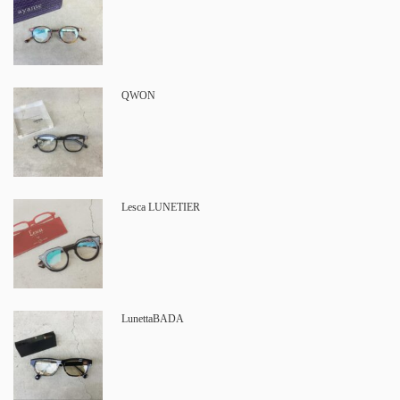
QWON
Lesca LUNETIER
LunettaBADA