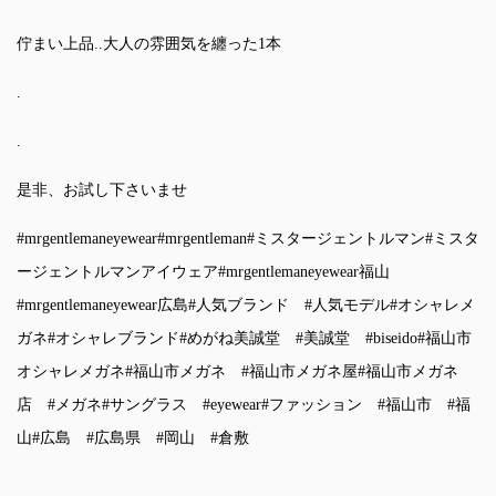
佇まい上品..大人の雰囲気を纏った1本
.
.
是非、お試し下さいませ
#mrgentlemaneyewear
#mrgentleman
#ミスタージェントルマン
#ミスタ
ージェントルマンアイウェア
#mrgentlemaneyewear福山
#mrgentlemaneyewear広島
#人気ブランド
#人気モデル
#オシャレメ
ガネ
#オシャレブランド
#めがね美誠堂
#美誠堂
#biseido
#福山市
オシャレメガネ
#福山市メガネ
#福山市メガネ屋
#福山市メガネ
店
#メガネ
#サングラス
#eyewear
#ファッション
#福山市
#福
山
#広島
#広島県
#岡山
#倉敷