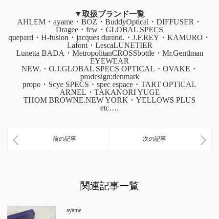
▼取扱ブランド一覧
AHLEM・ayame・BOZ・BuddyOptical・DIFFUSER・
Dragee・few・GLOBAL SPECS
quepard・H-fusion・jacques durand.・J.F.REY・KAMURO・
Lafont・LescaLUNETIER
Lunetta BADA・MetropolitanCROSSbottle・Mr.Gentlman
EYEWEAR
NEW.・O.J.GLOBAL SPECS OPTICAL・OVAKE・
prodesign:denmark
propo・Scye SPECS・spec espace・TART OPTICAL
ARNEL・TAKANORI YUGE
THOM BROWNE.NEW YORK・YELLOWS PLUS
etc….
前の記事
次の記事
関連記事一覧
ayame