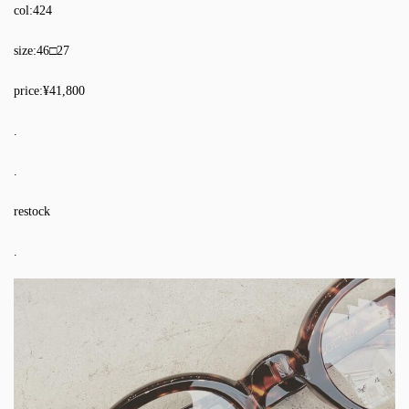
col:424
size:46□27
price:¥41,800
.
.
restock
.