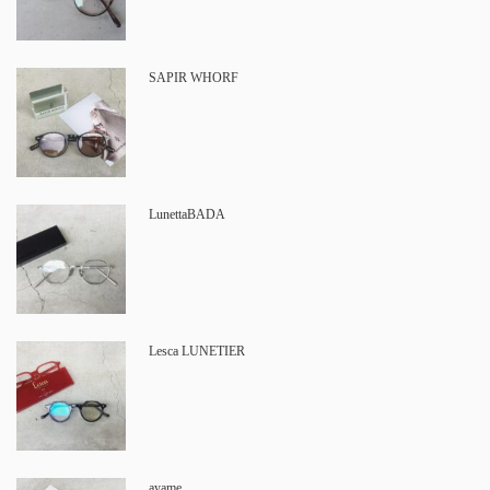
SAPIR WHORF
LunettaBADA
Lesca LUNETIER
ayame