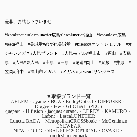
.
是非、お試し下さいませ
#lescalunetier
#lescalunetier広島
#lescalunetier福山
#lesca
#lesca広島
#lesca福山
#美誠堂
#めがね美誠堂
#biseido
#オシャレモデル
#オ
シャレメガネ
#人気ブランド
#人気モデル
#福山市
#福山
#広島
県
#広島
#東広島
#庄原
#三原
#尾道
#岡山
#倉敷
#井原
#
笠岡
#府中
#福山市メガネ
#メガネ
#eyewear
#サングラス
▼取扱ブランド一覧
AHLEM・ayame・BOZ・BuddyOptical・DIFFUSER・
Dragee・few・GLOBAL SPECS
quepard・H-fusion・jacques durand.・J.F.REY・KAMURO・
Lafont・LescaLUNETIER
Lunetta BADA・MetropolitanCROSSbottle・Mr.Gentlman
EYEWEAR
NEW.・O.J.GLOBAL SPECS OPTICAL・OVAKE・
prodesign:denmark