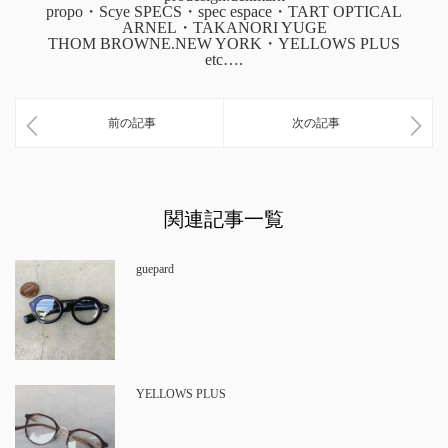
propo・Scye SPECS・spec espace・TART OPTICAL
ARNEL・TAKANORI YUGE
THOM BROWNE.NEW YORK・YELLOWS PLUS
etc….
前の記事
次の記事
関連記事一覧
guepard
YELLOWS PLUS