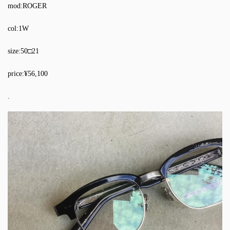
mod:ROGER
col:1W
size:50□21
price:¥56,100
.