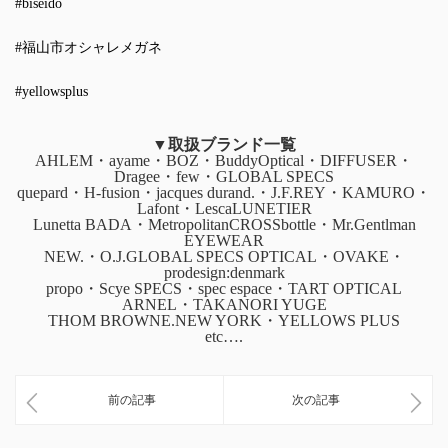
#biseido
#福山市オシャレメガネ
#yellowsplus
▼取扱ブランド一覧
AHLEM・ayame・BOZ・BuddyOptical・DIFFUSER・
Dragee・few・GLOBAL SPECS
quepard・H-fusion・jacques durand.・J.F.REY・KAMURO・
Lafont・LescaLUNETIER
Lunetta BADA・MetropolitanCROSSbottle・Mr.Gentlman
EYEWEAR
NEW.・O.J.GLOBAL SPECS OPTICAL・OVAKE・
prodesign:denmark
propo・Scye SPECS・spec espace・TART OPTICAL
ARNEL・TAKANORI YUGE
THOM BROWNE.NEW YORK・YELLOWS PLUS
etc….
前の記事
次の記事